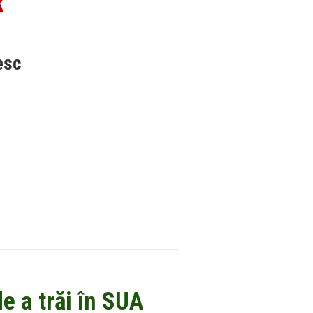
R
esc
e a trăi în SUA