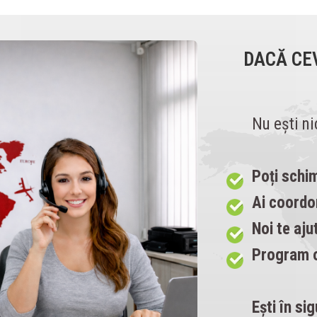
DACĂ CE
Nu ești ni
Poți schi
Ai coordo
Noi te aj
Program o
Ești în si