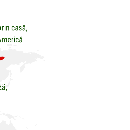
prin casă,
 Americă
ză,