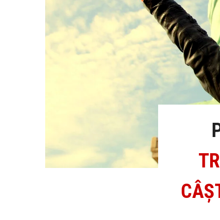
TR
CÂȘT