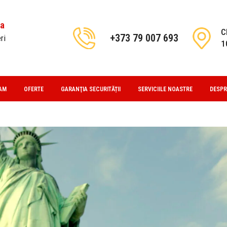
va
C
+373 79 007 693
ri
1
AM
OFERTE
GARANŢIA SECURITĂȚII
SERVICIILE NOASTRE
DESPR