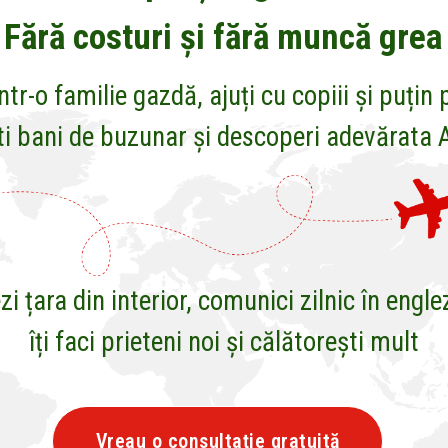
Fără costuri și fără muncă grea
într-o familie gazdă, ajuți cu copiii și puțin 
i bani de buzunar și descoperi adevărata
zi țara din interior, comunici zilnic în engle
îți faci prieteni noi și călătorești mult
Vreau o consultație gratuită