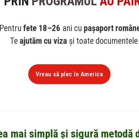
PRIN
PROGRAMUL
AU PAI
Pentru
fete 18–26
ani cu
pașaport român
Te
ajutăm cu viza
și toate documentele
Vreau să plec în America
ea mai simplă și sigură metodă d