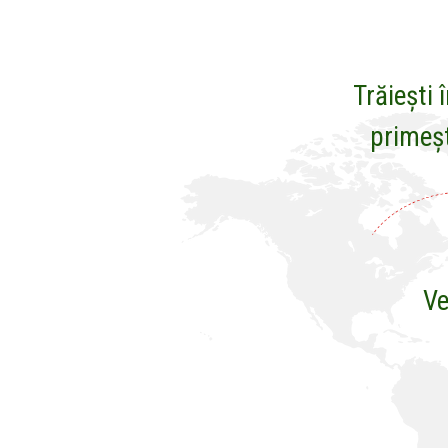
Trăiești 
primeșt
Ve