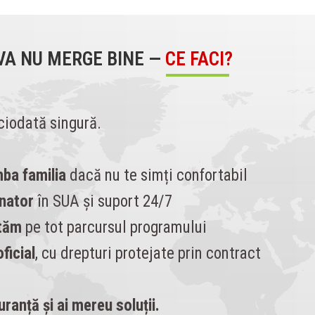
VA NU MERGE BINE —
CE FACI?
ciodată singură.
mba familia
dacă nu te simți confortabil
nator
în SUA și suport 24/7
utăm
pe tot parcursul programului
ficial
, cu drepturi protejate prin contract
guranță și ai mereu soluții.