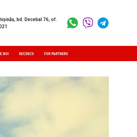
hișinău, bd. Decebal 76, of.
021
E NOI
RECENZII
FOR PARTNERS